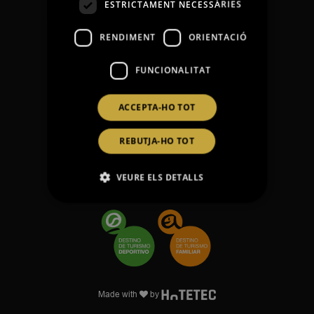
ESTRICTAMENT NECESSÀRIES
+34645623021
RUSSIAN
RENDIMENT
ORIENTACIÓ
Qui som
FUNCIONALITAT
Compromissaris
Opinions
ACCEPTA-HO TOT
Contacte
Avís legal
REBUTJA-HO TOT
Protecció de dades
Política de cookies
VEURE ELS DETALLS
Condicions de reserva
Made with
by