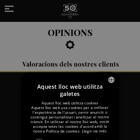
Toggle
navigation
OPINIONS
Valoracions dels nostres clients
Aquest lloc web utilitza
galetes
SPANISH
Aquest lloc web utilitza cookies
ENGLISH
Aquest lloc web usa cookies per a millorar
l'experiència de l'usuari, servir anuncis o
contingut personalitzat i analitzar el nostre
GERMAN
trànsit. En utilitzar el nostre lloc web, vostè
Passeig Marítim, 08398 Santa Susanna -
accepta totes les cookies d'acord amb la
FRENCH
nostra Política de cookies.
Llegir-ne més
Barcelona
CATALAN