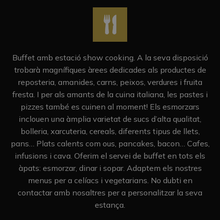
Buffet amb estació show cooking. A la seva disposició
trobarà magnífiques àrees dedicades als productes de
reposteria, amanides, carns, peixos, verdures i fruita
fresta. I per als amants de la cuina italiana, les pastes i
pizzes també es cuinen al moment! Els esmorzars
inclouen una àmplia varietat de sucs d’alta qualitat,
bolleria, xarcuteria, cereals, diferents tipus de llets,
pans… Plats calents com ous, pancakes, bacon… Cafes,
infusions i cava. Oferim el servei de buffet en tots els
àpats: esmorzar, dinar i sopar. Adaptem els nostres
menus per a celíacs i vegetarians. No dubti en
contactar amb nosaltres per a personalitzar la seva
estança.