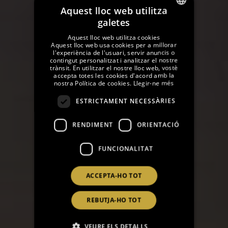
Aquest lloc web utilitza
galetes
SPANISH
Aquest lloc web utilitza cookies
ENGLISH
Aquest lloc web usa cookies per a millorar
l'experiència de l'usuari, servir anuncis o
contingut personalitzat i analitzar el nostre
GERMAN
trànsit. En utilitzar el nostre lloc web, vostè
accepta totes les cookies d'acord amb la
FRENCH
nostra Política de cookies.
Llegir-ne més
CATALAN
ESTRICTAMENT NECESSÀRIES
RUSSIAN
RENDIMENT
ORIENTACIÓ
FUNCIONALITAT
ACCEPTA-HO TOT
REBUTJA-HO TOT
VEURE ELS DETALLS