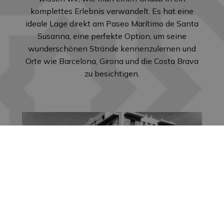
komplettes Erlebnis verwandelt. Es hat eine
ideale Lage direkt am Paseo Marítimo de Santa
Susanna, eine perfekte Option, um seine
wunderschönen Strände kennenzulernen und
Orte wie Barcelona, Girona und die Costa Brava
zu besichtigen.