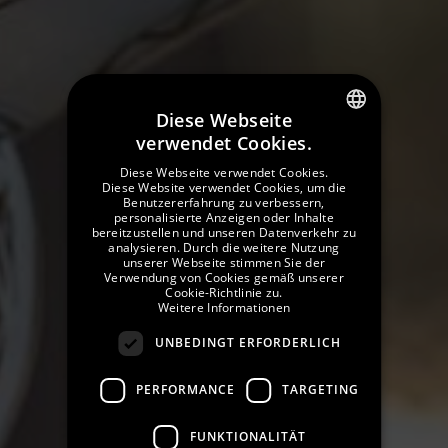
ÜBER UNS
Diese Webseite
verwendet Cookies.
SPANISH
Diese Webseite verwendet Cookies.
ENGLISH
Diese Website verwendet Cookies, um die
Benutzererfahrung zu verbessern,
personalisierte Anzeigen oder Inhalte
GERMAN
bereitzustellen und unseren Datenverkehr zu
analysieren. Durch die weitere Nutzung
FRENCH
unserer Webseite stimmen Sie der
Verwendung von Cookies gemäß unserer
CATALAN
Cookie-Richtlinie zu.
Weitere Informationen
RUSSIAN
UNBEDINGT ERFORDERLICH
PERFORMANCE
TARGETING
FUNKTIONALITÄT