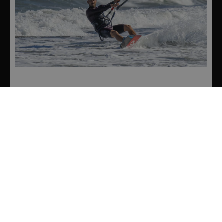
WASSERAKTIVITÄTEN
Santa Susanna verfügt über 2 Kilometer lange
und wunderschöne Strände mit allen
Dienstleistungen, um sich im Sand zu
entspannen, Wassersport zu betreiben oder
Bootsfahrten zu unternehmen, sowohl vom
Strand Levante als auch vom Strand Las Dunas.
Zu den möglichen Wasseraktivitäten gehören