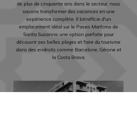
de plus de cinquante ans dans le secteur, nous
savons transformer des vacances en une
expérience complète. Il bénéficie d'un
emplacement idéal sur le Paseo Marítimo de
Santa Susanna, une option parfaite pour
découvrir ses belles plages et faire du tourisme
dans des endroits comme Barcelone, Gérone et
la Costa Brava.