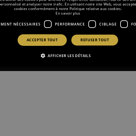
ersonnalisé et analyser notre trafic. En utilisant notre site Web, vous accepte
cookies conformément à notre Politique relative aux cookies.
En savoir plus
EMENT NÉCESSAIRES
PERFORMANCE
CIBLAGE
F
ACCEPTER TOUT
REFUSER TOUT
Made with
by
AFFICHER LES DÉTAILS