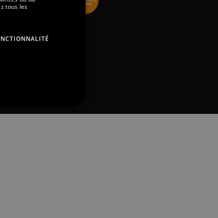
z tous les
ENGLISH
GERMAN
ONCTIONNALITÉ
FRENCH
CATALAN
RUSSIAN