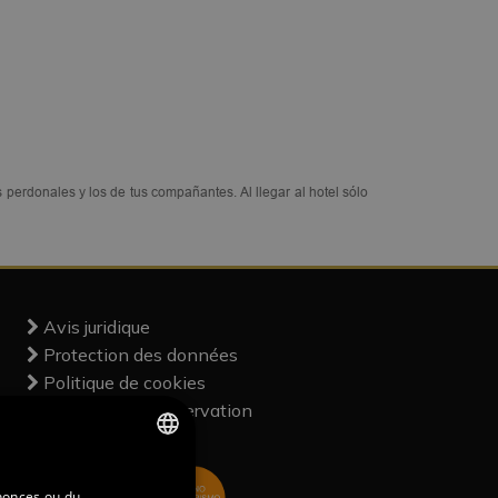
MENU
os perdonales y los de tus compañantes. Al llegar al hotel sólo
Avis juridique
Protection des données
Politique de cookies
Conditions de réservation
SPANISH
nnonces ou du