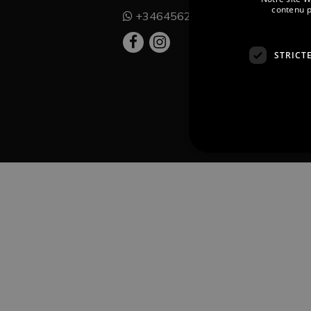
contenu p
+34645623021
STRICT