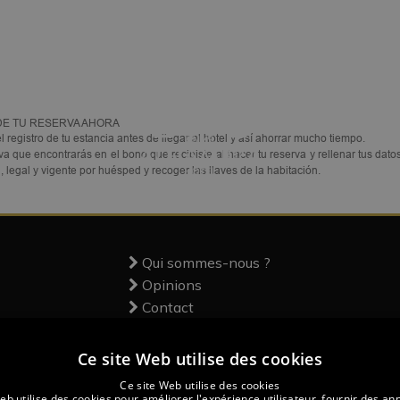
1
DE TU RESERVA AHORA
el registro de tu estancia antes de llegar al hotel y así ahorrar mucho tiempo.
rva que encontrarás en el bono que recibiste al hacer tu reserva y rellenar tus dat
 legal y vigente por huésped y recoger las llaves de la habitación.
Qui sommes-nous ?
Opinions
Contact
Ce site Web utilise des cookies
Ce site Web utilise des cookies
eb utilise des cookies pour améliorer l'expérience utilisateur, fournir des a