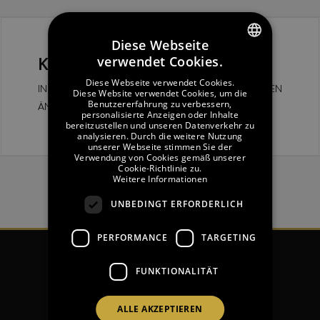
Diese Webseite
verwendet Cookies.
Kundendaten Ändern
SPANISH
Diese Webseite verwendet Cookies.
IN DIESER RUBRIK KÖNNEN SIE IHRE NUTZERDATEN
ENGLISH
Diese Website verwendet Cookies, um die
Benutzererfahrung zu verbessern,
ÄNDERN:
personalisierte Anzeigen oder Inhalte
GERMAN
bereitzustellen und unseren Datenverkehr zu
analysieren. Durch die weitere Nutzung
FRENCH
unserer Webseite stimmen Sie der
Verwendung von Cookies gemäß unserer
CATALAN
Cookie-Richtlinie zu.
Weitere Informationen
RUSSIAN
UNBEDINGT ERFORDERLICH
PERFORMANCE
TARGETING
FUNKTIONALITÄT
ALLE AKZEPTIEREN